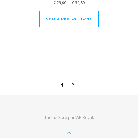
Plage de prix : € 29,00 à € 36,
€
29,00
–
€
36,80
Ce produit a plusi
CHOIX DES OPTIONS
Thème Bard par
WP Royal
.