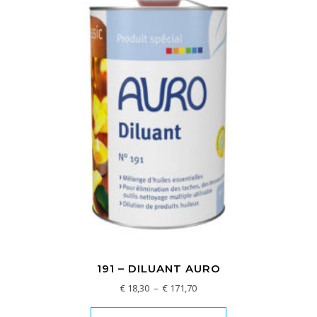
191 – DILUANT AURO
Plage de prix : € 18,30 à € 17
€
18,30
–
€
171,70
Ce produit a plusi