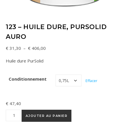
123 – HUILE DURE, PURSOLID
AURO
Plage de prix : € 31,30 à € 406,00
€
31,30
–
€
406,00
Huile dure PurSolid
Conditionnement
Effacer
€
47,40
quantité de 123 - Huile dure, PurSolid AURO
AJOUTER AU PANIER