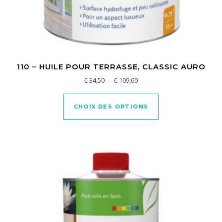
110 – HUILE POUR TERRASSE, CLASSIC AURO
Plage de prix : € 34,50 à € 10
€
34,50
–
€
109,60
Ce produit a plusi
CHOIX DES OPTIONS