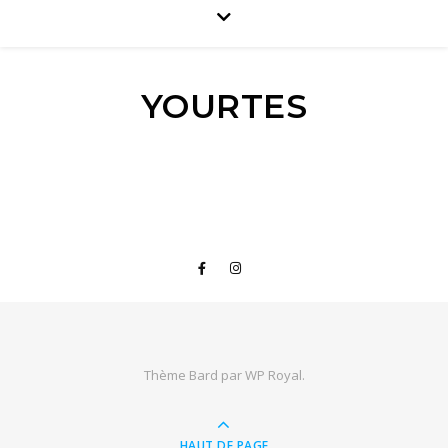
YOURTES
Thème Bard par
WP Royal
.
HAUT DE PAGE