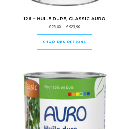
126 – HUILE DURE, CLASSIC AURO
Plage de prix : € 25,60 à € 92
€
25,60
–
€
923,90
Ce produit a plusi
CHOIX DES OPTIONS