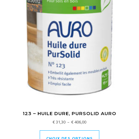
123 – HUILE DURE, PURSOLID AURO
Plage de prix : € 31,30 à € 40
€
31,30
–
€
406,00
Ce produit a plusi
CHOIX DES OPTIONS