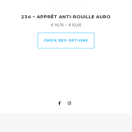
234 – APPRÊT ANTI-ROUILLE AURO
Plage de prix : € 19,70 à € 32,
€
19,70
–
€
32,50
Ce produit a plusi
CHOIX DES OPTIONS