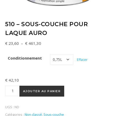
510 – SOUS-COUCHE POUR
LAQUE AURO
Plage de prix : € 23,60 à € 461,30
€
23,60
–
€
461,30
Conditionnement
Effacer
€
42,10
quantité de 510 - Sous-couche pour laque AURO
AJOUTER AU PANIER
UGS :
ND
Catégories :
Non classé
,
Sous-couche