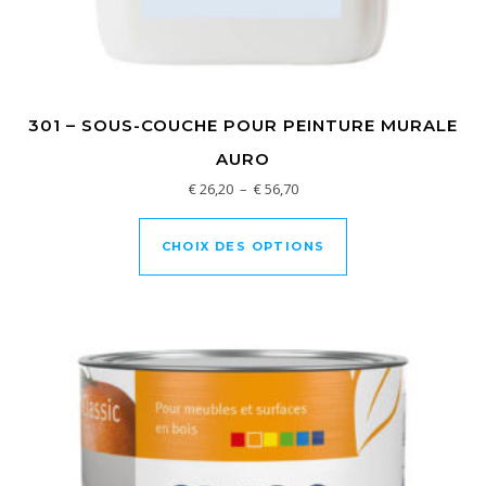
301 – SOUS-COUCHE POUR PEINTURE MURALE
AURO
Plage de prix : € 26,20 à € 56,
€
26,20
–
€
56,70
Ce produit a plusi
CHOIX DES OPTIONS