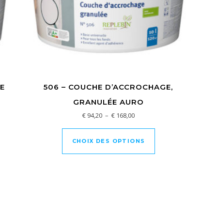
NE
506 – COUCHE D’ACCROCHAGE,
GRANULÉE AURO
€ 94,20 à € 168,20
Plage de prix : € 94,20 à € 16
€
94,20
–
€
168,00
uit a plusieurs variations. Les options peuvent être choisies sur 
Ce produit a plusi
CHOIX DES OPTIONS