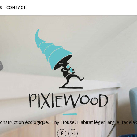
S
CONTACT
onstruction écologique, Tiny House, Habitat léger, argile, tadelak