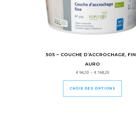
505 – COUCHE D’ACCROCHAGE, FI
AURO
Plage de prix : 
€
94,20
–
€
168,20
Ce prod
CHOIX DES OPTIONS