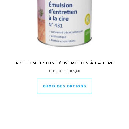
431 – EMULSION D’ENTRETIEN À LA CIRE
Plage de prix : € 31,50 à € 10
€
31,50
–
€
105,60
Ce produit a plusi
CHOIX DES OPTIONS